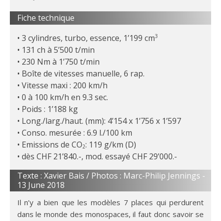
Fiche technique
3 cylindres, turbo, essence, 1’199 cm
3
131 ch à 5’500 t/min
230 Nm à 1’750 t/min
Boîte de vitesses manuelle, 6 rap.
Vitesse maxi : 200 km/h
0 à 100 km/h en 9.3 sec.
Poids : 1’188 kg
Long./larg./haut. (mm): 4’154 x 1’756 x 1’597
Conso. mesurée : 6.9 l./100 km
Emissions de CO
: 119 g/km (D)
2
dès CHF 21’840.-, mod. essayé CHF 29’000.-
Texte : Xavier Bais / Photos : Marc-Philip Jennings -
13 June 2018
Il n’y a bien que les modèles 7 places qui perdurent
dans le monde des monospaces, il faut donc savoir se