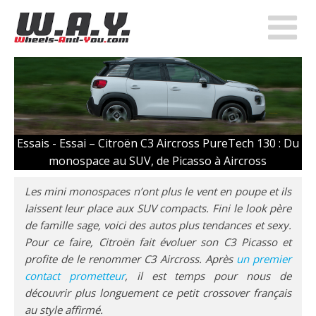
Essais -
Essai – Citroën C3 Aircross PureTech 130 : Du
monospace au SUV, de Picasso à Aircross
Les mini monospaces n’ont plus le vent en poupe et ils
laissent leur place aux SUV compacts. Fini le look père
de famille sage, voici des autos plus tendances et sexy.
Pour ce faire, Citroën fait évoluer son C3 Picasso et
profite de le renommer C3 Aircross. Après
un premier
contact prometteur
, il est temps pour nous de
découvrir plus longuement ce petit crossover français
au style affirmé.