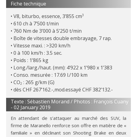
Fiche technique
V8, biturbo, essence, 3’855 cm
3
610 ch à 7’500 t/min
760 Nm de 3’000 à 5’250 t/min
Boîte de vitesses double embrayage, 7 rap.
Vitesse maxi. : >320 km/h
0 à 100 km/h : 3.5 sec.
Poids : 1’865 kg
Long./larg./haut. (mm): 4’922 x 1’980 x 1’383
Conso. mesurée : 17.69 l./100 km
CO
: 265 g/km (G)
2
dès CHF 267’162.-,mod.essayé CHF 382’132.-
Texte : Sébastien Morand / Photos : François Cuany
-
02 January 2019
En attendant de s’attaquer au marché des SUV, la
firme de Maranello renforce son offre en matière de «
familiale » en déclinant son Shooting Brake en deux