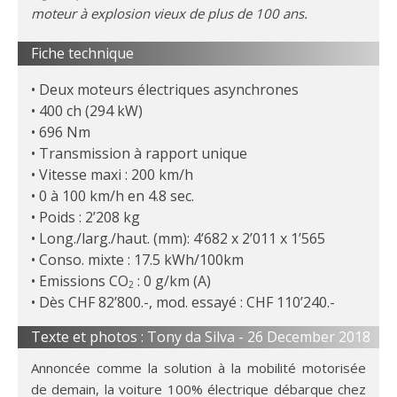
moteur à explosion vieux de plus de 100 ans.
Fiche technique
Deux moteurs électriques asynchrones
400 ch (294 kW)
696 Nm
Transmission à rapport unique
Vitesse maxi : 200 km/h
0 à 100 km/h en 4.8 sec.
Poids : 2’208 kg
Long./larg./haut. (mm): 4’682 x 2’011 x 1’565
Conso. mixte : 17.5 kWh/100km
Emissions CO
: 0 g/km (A)
2
Dès CHF 82’800.-, mod. essayé : CHF 110’240.-
Texte et photos : Tony da Silva -
26 December 2018
Annoncée comme la solution à la mobilité motorisée
de demain, la voiture 100% électrique débarque chez