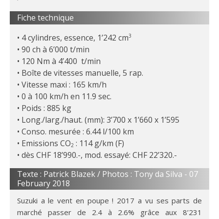
Fiche technique
4 cylindres, essence, 1’242 cm
3
90 ch à 6’000 t/min
120 Nm à 4’400 t/min
Boîte de vitesses manuelle, 5 rap.
Vitesse maxi : 165 km/h
0 à 100 km/h en 11.9 sec.
Poids : 885 kg
Long./larg./haut. (mm): 3’700 x 1’660 x 1’595
Conso. mesurée : 6.44 l/100 km
Emissions CO
: 114 g/km (F)
2
dès CHF 18’990.-, mod. essayé: CHF 22’320.-
Texte : Patrick Blazek / Photos : Tony da Silva -
07
February 2018
Suzuki a le vent en poupe ! 2017 a vu ses parts de
marché passer de 2.4 à 2.6% grâce aux 8’231