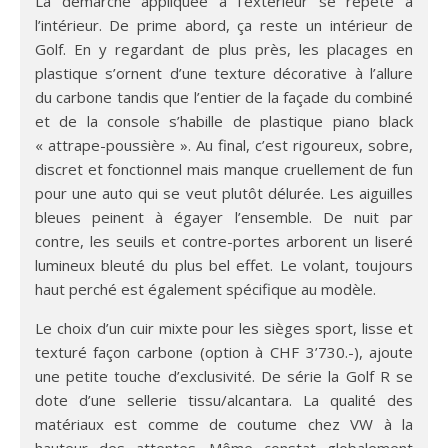
La démarche appliquée à l’extérieur se répète à
l’intérieur. De prime abord, ça reste un intérieur de
Golf. En y regardant de plus près, les placages en
plastique s’ornent d’une texture décorative à l’allure
du carbone tandis que l’entier de la façade du combiné
et de la console s’habille de plastique piano black
« attrape-poussière ». Au final, c’est rigoureux, sobre,
discret et fonctionnel mais manque cruellement de fun
pour une auto qui se veut plutôt délurée. Les aiguilles
bleues peinent à égayer l’ensemble. De nuit par
contre, les seuils et contre-portes arborent un liseré
lumineux bleuté du plus bel effet. Le volant, toujours
haut perché est également spécifique au modèle.
Le choix d’un cuir mixte pour les sièges sport, lisse et
texturé façon carbone (option à CHF 3’730.-), ajoute
une petite touche d’exclusivité. De série la Golf R se
dote d’une sellerie tissu/alcantara. La qualité des
matériaux est comme de coutume chez VW à la
hauteur des attentes. Même constat globalement