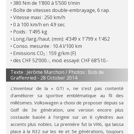
380 Nm de 1’800 à 5’500 t/min
Boîte de vitesses double-embrayage, 6 rap.
Vitesse maxi : 250 km/h
0 à 100 km/h en 4.9 sec.
Poids : 1’495 kg
Long./larg./haut. (mm): 4’349 x 1’799 x 1’452
Conso. mesurée : 10.4 l/100 km
Emissions CO
: 159 g/km (F)
2
dès CHF 52’000.-, mod. essayé: CHF 68’510.-
Texte : Jérôme Marchon / Photos : Bob de
Graffenried -
28 October 2014
L’inventeur de la « GTI », ne s’est pas contenté
d’améliorer sa sportive emblématique au fil des
millésimes. Volkswagen a choisi de proposer depuis sa
Golf de 3e génération, une version encore plus
costaude basée à l’origine sur un 6 cylindres aux
accents plus nobles. La première fut la VR6, qui laissa
place à la R32 sur les 4e et 5e générations, toujours