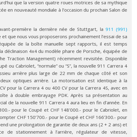
rd’hui que la version quatre roues motrices de sa mythique
tée en nouveauté mondiale à l’occasion du prochain Salon de
vant-première la dernière née de Stuttgart, la
911 (991)
ce et que nous vous proposerons prochainement l’essai de sa
 équipée de la boîte manuelle sept rapports, il est temps
 la déclinaison 4x4 du modèle phare de Porsche, équipée de
sche Traction Management) récemment revisitée. Disponible
é ou Cabriolet, “normale” ou “S”, la nouvelle 911 Carrera 4
essieu arrière plus large de 22 mm de chaque côté et son
deux optiques arrière. La motorisation est identique à la
CV pour la Carrera 4 ou 400 CV pour la Carrera 4S, avec en
a boîte à double embrayage PDK. Après sa présentation au
al de la nouvelle 911 Carrera 4 aura lieu en fin d’année. En
300.- pour le Coupé et CHF 148’000.- pour le Cabriolet, en
ra compter CHF 150’700.- pour le Coupé et CHF 166’300.- pour
prend une prolongation de garantie de deux ans (2 + 2 ans) et
e de stationnement à l’arrière, régulateur de vitesse,