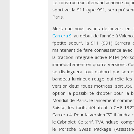
Le constructeur allemand annonce aujou
sportive, la 911 type 991, sera présen
Paris.
Alors que nous avions découvert en a
Carrera S
, au début de l’année à Valen
“petite soeur”, la 911 (991) Carrera
maintenant de faire connaissance avec
la traction intégrale active PTM (Por
immédiatement en quatre versions, Coup
se distinguera tout d’abord par son 
bandeau lumineux rouge qui relie les 
version deux roues motrices, soit 350 
option la possibilité d’opter pour l
Mondial de Paris, le lancement commerci
Suisse, les tarifs débutent à CHF 132’
Carrera 4. Pour la version “S”, il faud
le Cabriolet. Ce tarif, TVA incluse, com
le Porsche Swiss Package (Assistanc