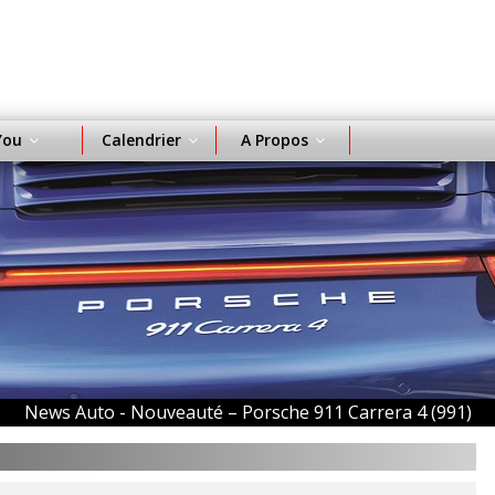
You
Calendrier
A Propos
News Auto -
Nouveauté – Porsche 911 Carrera 4 (991)