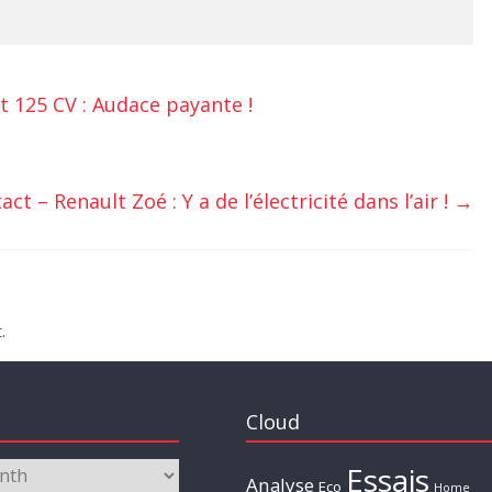
t 125 CV : Audace payante !
ct – Renault Zoé : Y a de l’électricité dans l’air !
→
.
Cloud
Essais
Analyse
Eco
Home