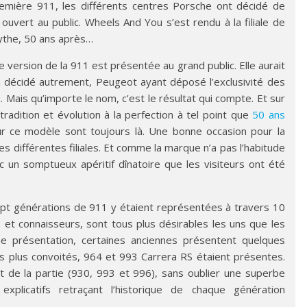
remière 911, les différents centres Porsche ont décidé de
uvert au public. Wheels And You s’est rendu à la filiale de
mythe, 50 ans après…
version de la 911 est présentée au grand public. Elle aurait
a décidé autrement, Peugeot ayant déposé l’exclusivité des
u. Mais qu’importe le nom, c’est le résultat qui compte. Et sur
radition et évolution à la perfection à tel point que
50 ans
ur ce modèle sont toujours là. Une bonne occasion pour la
 différentes filiales. Et comme la marque n’a pas l’habitude
ec un somptueux apéritif dînatoire que les visiteurs ont été
ept générations de 911 y étaient représentées à travers 10
 et connaisseurs, sont tous plus désirables les uns que les
e présentation, certaines anciennes présentent quelques
s plus convoités, 964 et 993 Carrera RS étaient présentes.
t de la partie (930, 993 et 996), sans oublier une superbe
licatifs retraçant l’historique de chaque génération