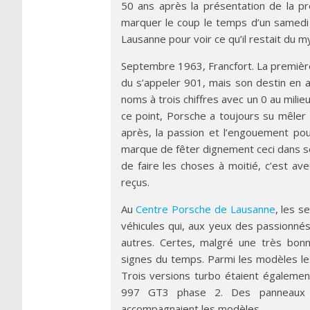
50 ans après la présentation de la p
marquer le coup le temps d’un samedi o
Lausanne pour voir ce qu’il restait du 
Septembre 1963, Francfort. La première 
du s’appeler 901, mais son destin en 
noms à trois chiffres avec un 0 au milie
ce point, Porsche a toujours su mêler t
après, la passion et l’engouement po
marque de fêter dignement ceci dans ses
de faire les choses à moitié, c’est av
reçus.
Au
Centre Porsche de Lausanne
, les s
véhicules qui, aux yeux des passionnés
autres. Certes, malgré une très bonn
signes du temps. Parmi les modèles le
Trois versions turbo étaient égalemen
997 GT3 phase 2. Des panneaux exp
accompagnaient les modèles.