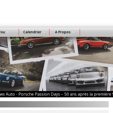
You
Calendrier
A Propos
ws Auto -
Porsche Passion Days – 50 ans après la première