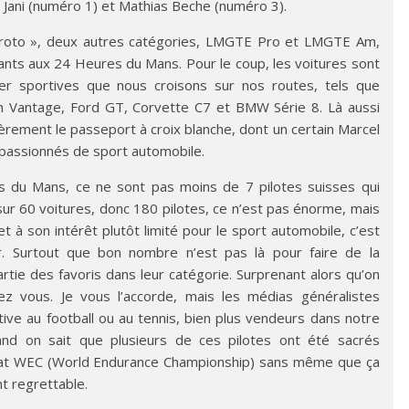
 Jani (numéro 1) et Mathias Beche (numéro 3).
proto », deux autres catégories, LMGTE Pro et LMGTE Am,
pants aux 24 Heures du Mans. Pour le coup, les voitures sont
r sportives que nous croisons sur nos routes, tels que
in Vantage, Ford GT, Corvette C7 et BMW Série 8. Là aussi
rement le passeport à croix blanche, dont un certain Marcel
s passionnés de sport automobile.
es du Mans, ce ne sont pas moins de 7 pilotes suisses qui
ur 60 voitures, donc 180 pilotes, ce n’est pas énorme, mais
et à son intérêt plutôt limité pour le sport automobile, c’est
. Surtout que bon nombre n’est pas là pour faire de la
artie des favoris dans leur catégorie. Surprenant alors qu’on
z vous. Je vous l’accorde, mais les médias généralistes
tive au football ou au tennis, bien plus vendeurs dans notre
and on sait que plusieurs de ces pilotes ont été sacrés
at WEC (World Endurance Championship) sans même que ça
nt regrettable.