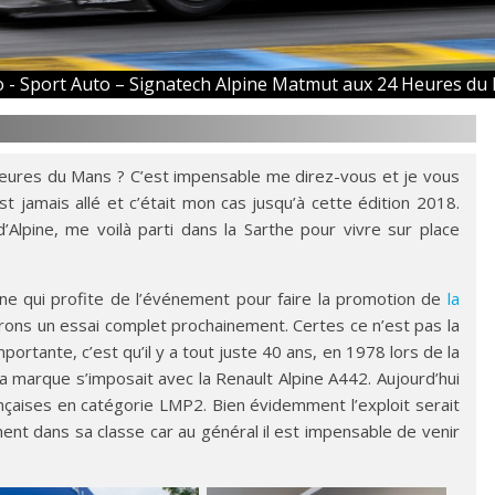
o -
Sport Auto – Signatech Alpine Matmut aux 24 Heures du
Heures du Mans ? C’est impensable me direz-vous et je vous
t jamais allé et c’était mon cas jusqu’à cette édition 2018.
d’Alpine, me voilà parti dans la Sarthe pour vivre sur place
lpine qui profite de l’événement pour faire la promotion de
la
ns un essai complet prochainement. Certes ce n’est pas la
mportante, c’est qu’il y a tout juste 40 ans, en 1978 lors de la
 marque s’imposait avec la Renault Alpine A442. Aujourd’hui
ançaises en catégorie LMP2. Bien évidemment l’exploit serait
ment dans sa classe car au général il est impensable de venir