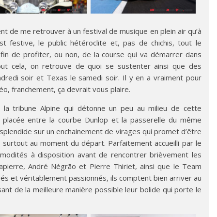
ment de me retrouver à un festival de musique en plein air qu’à
 festive, le public hétéroclite et, pas de chichis, tout le
afin de profiter, ou non, de la course qui va démarrer dans
ut cela, on retrouve de quoi se sustenter ainsi que des
redi soir et Texas le samedi soir. Il y en a vraiment pour
éo, franchement, ça devrait vous plaire.
n la tribune Alpine qui détonne un peu au milieu de cette
t placée entre la courbe Dunlop et la passerelle du même
splendide sur un enchainement de virages qui promet d’être
 surtout au moment du départ. Parfaitement accueilli par le
mmodités à disposition avant de rencontrer brièvement les
apierre, André Négrão et Pierre Thiriet, ainsi que le Team
vés et véritablement passionnés, ils comptent bien arriver au
nt de la meilleure manière possible leur bolide qui porte le