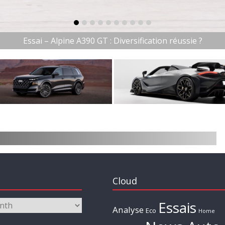
item-0
item-1
item-2
item-3
item-4
item-5
item-6
item-7
item-8
item-9
Essai – Alpine A390 GT : Diversification réussie ?
Cloud
Essais
Analyse
Eco
Home