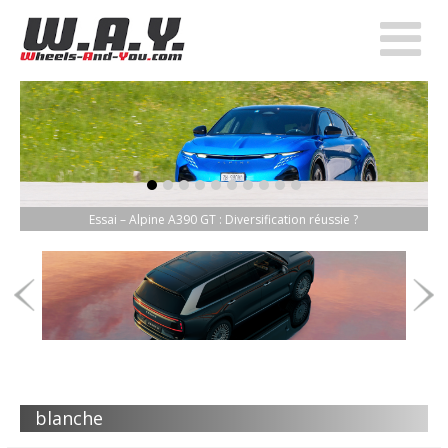
item-0
item-1
item-2
item-3
item-4
item-5
item-6
item-7
item-8
item-9
Essai – Alpine A390 GT : Diversification réussie ?
blanche