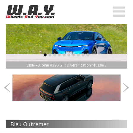
item-0
item-1
item-2
item-3
item-4
item-5
item-6
item-7
item-8
item-9
Essai – Alpine A390 GT : Diversification réussie ?
Bleu Outremer