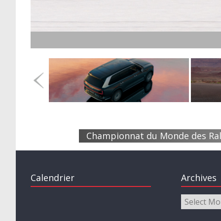
Essai – Alpine A390 GT : Diversification réussie ?
Championnat du Monde des Ral
Calendrier
Archives