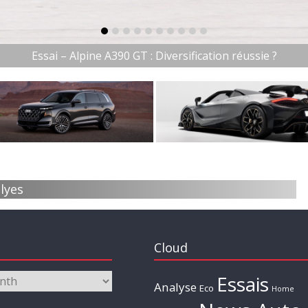
item-0
item-1
item-2
item-3
item-4
item-5
item-6
item-7
item-8
item-9
lyes
Cloud
Essais
Analyse
Eco
Home