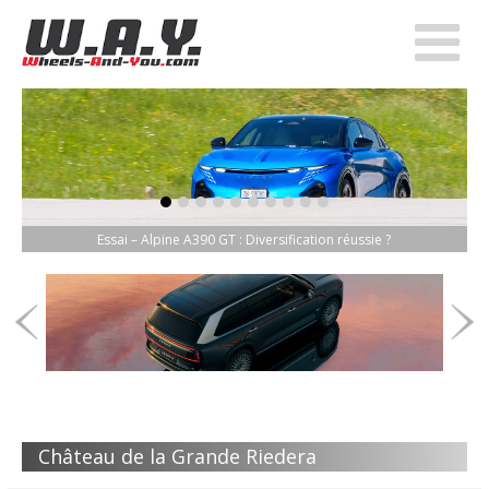
item-0
item-1
item-2
item-3
item-4
item-5
item-6
item-7
item-8
item-9
Essai – Alpine A390 GT : Diversification réussie ?
Château de la Grande Riedera