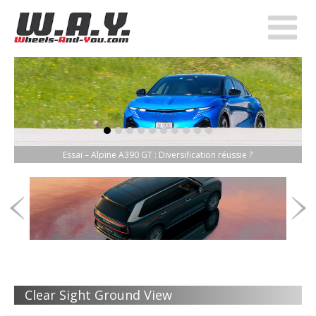
item-0
item-1
item-2
item-3
item-4
item-5
item-6
item-7
item-8
item-9
Essai – Alpine A390 GT : Diversification réussie ?
Clear Sight Ground View