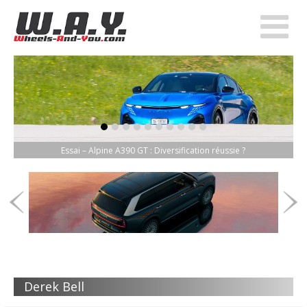
item-0
item-1
item-2
item-3
item-4
item-5
item-6
item-7
item-8
item-9
Essai – Alpine A390 GT : Diversification réussie ?
Derek Bell