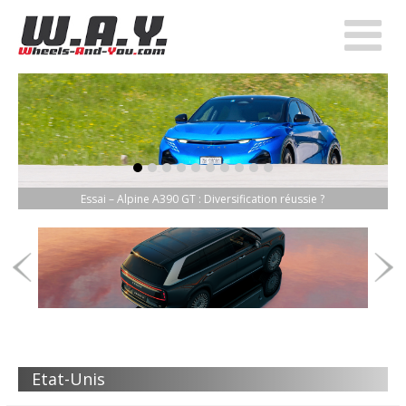
item-0
item-1
item-2
item-3
item-4
item-5
item-6
item-7
item-8
item-9
Essai – Alpine A390 GT : Diversification réussie ?
Etat-Unis