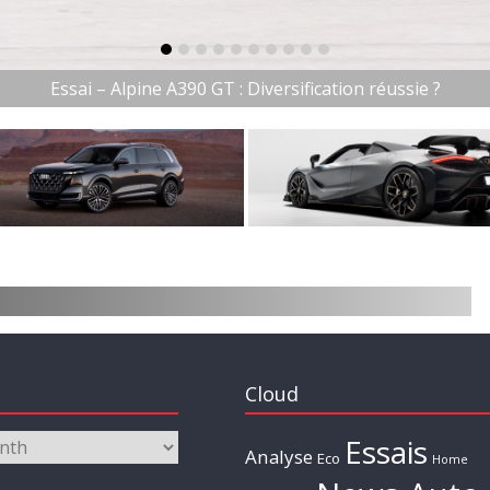
item-0
item-1
item-2
item-3
item-4
item-5
item-6
item-7
item-8
item-9
Essai – Alpine A390 GT : Diversification réussie ?
Cloud
Essais
Analyse
Eco
Home