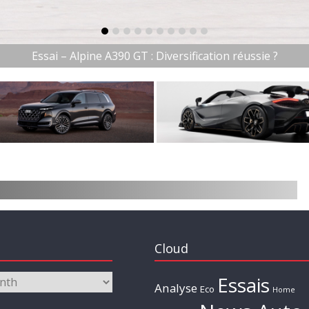
item-0
item-1
item-2
item-3
item-4
item-5
item-6
item-7
item-8
item-9
Essai – Alpine A390 GT : Diversification réussie ?
Cloud
Essais
Analyse
Eco
Home