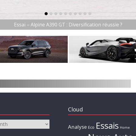
item-0
item-1
item-2
item-3
item-4
item-5
item-6
item-7
item-8
item-9
ai – Alpine A390 GT : Diversification réussie ?
Cloud
Essais
Analyse
Eco
Home