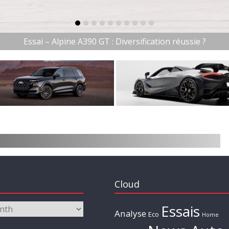
item-0
item-1
item-2
item-3
item-4
item-5
item-6
item-7
item-8
item-9
P
Cloud
Essais
Analyse
Eco
Home