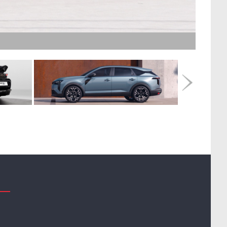
remier Contact – Zeekr 7GT AWD : Cinq ans d’existe