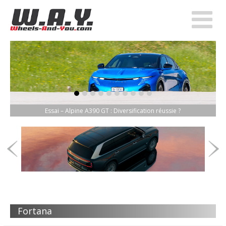
item-0
item-1
item-2
item-3
item-4
item-5
item-6
item-7
item-8
item-9
Essai – Alpine A390 GT : Diversification réussie ?
Fortana