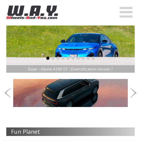
item-0
item-1
item-2
item-3
item-4
item-5
item-6
item-7
item-8
item-9
Essai – Alpine A390 GT : Diversification réussie ?
Fun Planet