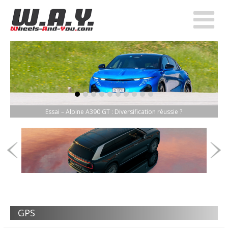
item-0
item-1
item-2
item-3
item-4
item-5
item-6
item-7
item-8
item-9
Essai – Alpine A390 GT : Diversification réussie ?
GPS