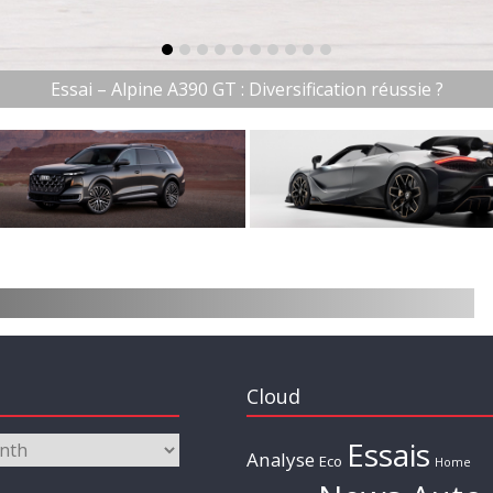
item-0
item-1
item-2
item-3
item-4
item-5
item-6
item-7
item-8
item-9
Essai – Alpine A390 GT : Diversification réussie ?
Cloud
Essais
Analyse
Eco
Home