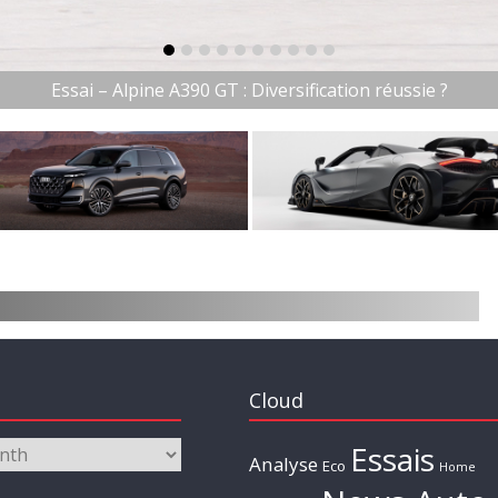
item-0
item-1
item-2
item-3
item-4
item-5
item-6
item-7
item-8
item-9
Essai – Alpine A390 GT : Diversification réussie ?
Cloud
Essais
Analyse
Eco
Home