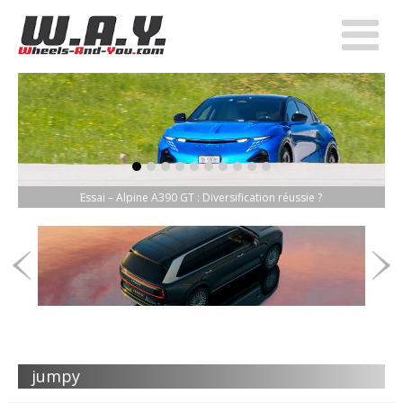
item-0
item-1
item-2
item-3
item-4
item-5
item-6
item-7
item-8
item-9
Essai – Alpine A390 GT : Diversification réussie ?
jumpy