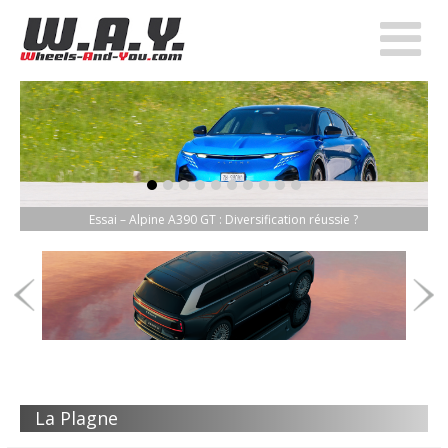
item-0
item-1
item-2
item-3
item-4
item-5
item-6
item-7
item-8
item-9
Essai – Alpine A390 GT : Diversification réussie ?
La Plagne