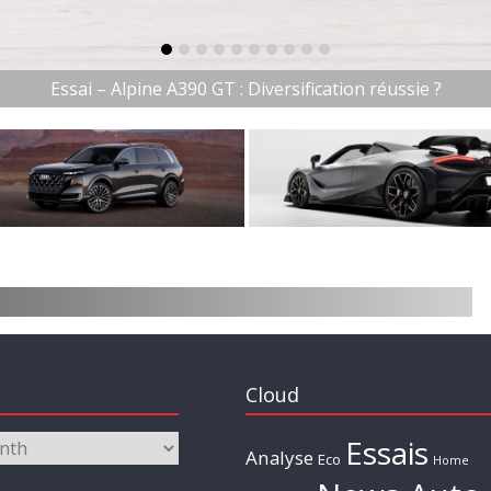
item-0
item-1
item-2
item-3
item-4
item-5
item-6
item-7
item-8
item-9
Essai – Alpine A390 GT : Diversification réussie ?
Cloud
Essais
Analyse
Eco
Home