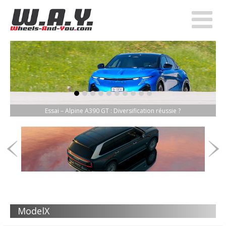
item-0
item-1
item-2
item-3
item-4
item-5
item-6
item-7
item-8
item-9
Essai – Alpine A390 GT : Diversification réussie ?
ModelX