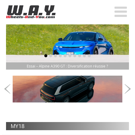
item-0
item-1
item-2
item-3
item-4
item-5
item-6
item-7
item-8
item-9
Essai – Alpine A390 GT : Diversification réussie ?
MY18