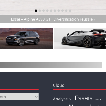
item-0
item-1
item-2
item-3
item-4
item-5
item-6
item-7
item-8
item-9
Essai – Alpine A390 GT : Diversification réussie ?
Cloud
Essais
Analyse
Eco
Home