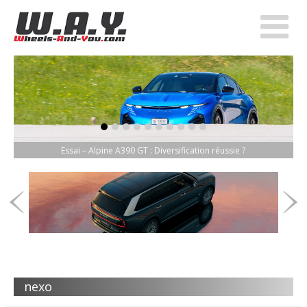
item-0
item-1
item-2
item-3
item-4
item-5
item-6
item-7
item-8
item-9
Essai – Alpine A390 GT : Diversification réussie ?
nexo