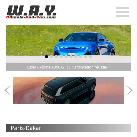
item-0
item-1
item-2
item-3
item-4
item-5
item-6
item-7
item-8
item-9
Essai – Alpine A390 GT : Diversification réussie ?
Paris-Dakar