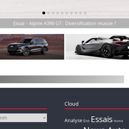
item-0
item-1
item-2
item-3
item-4
item-5
item-6
item-7
item-8
item-9
Essai – Alpine A390 GT : Diversification réussie ?
Cloud
Essais
Analyse
Eco
Home