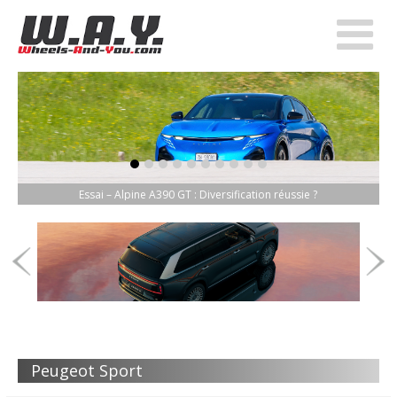
item-0
item-1
item-2
item-3
item-4
item-5
item-6
item-7
item-8
item-9
Essai – Alpine A390 GT : Diversification réussie ?
Peugeot Sport