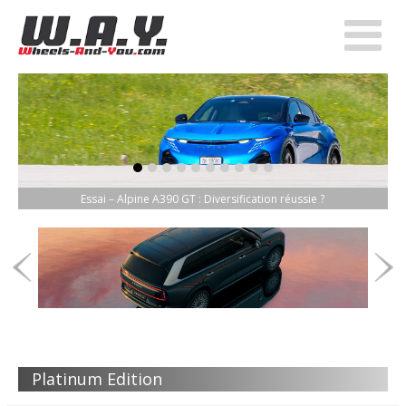
item-0
item-1
item-2
item-3
item-4
item-5
item-6
item-7
item-8
item-9
Essai – Alpine A390 GT : Diversification réussie ?
Platinum Edition