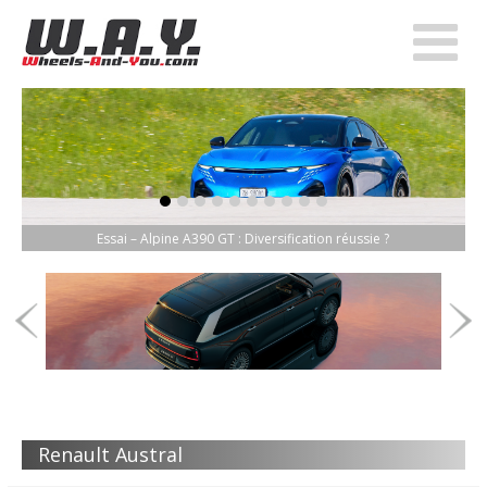
item-0
item-1
item-2
item-3
item-4
item-5
item-6
item-7
item-8
item-9
Essai – Alpine A390 GT : Diversification réussie ?
Renault Austral