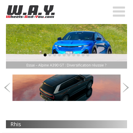
item-0
item-1
item-2
item-3
item-4
item-5
item-6
item-7
item-8
item-9
Essai – Alpine A390 GT : Diversification réussie ?
Rhis