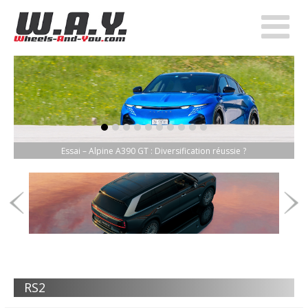
item-0
item-1
item-2
item-3
item-4
item-5
item-6
item-7
item-8
item-9
Essai – Alpine A390 GT : Diversification réussie ?
RS2