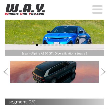
item-0
item-1
item-2
item-3
item-4
item-5
item-6
item-7
item-8
item-9
Essai – Alpine A390 GT : Diversification réussie ?
segment D/E