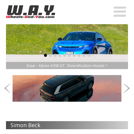
item-0
item-1
item-2
item-3
item-4
item-5
item-6
item-7
item-8
item-9
Essai – Alpine A390 GT : Diversification réussie ?
Simon Beck