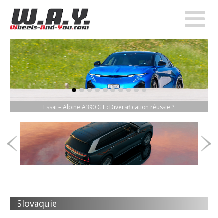
item-0
item-1
item-2
item-3
item-4
item-5
item-6
item-7
item-8
item-9
Essai – Alpine A390 GT : Diversification réussie ?
Slovaquie