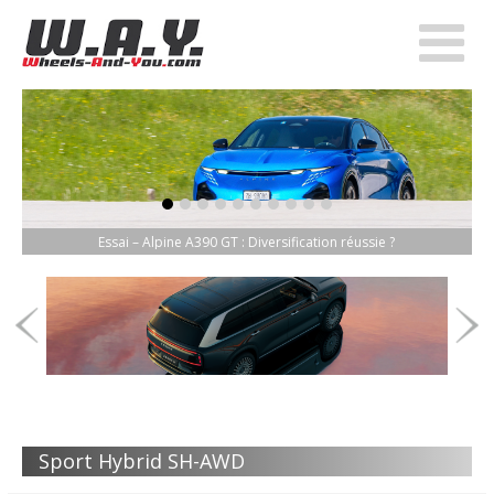
item-0
item-1
item-2
item-3
item-4
item-5
item-6
item-7
item-8
item-9
Essai – Alpine A390 GT : Diversification réussie ?
Sport Hybrid SH-AWD