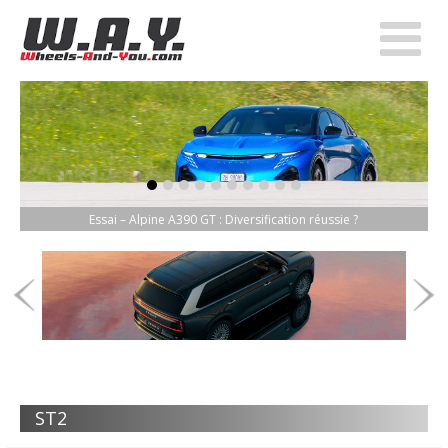
item-0
item-1
item-2
item-3
item-4
item-5
item-6
item-7
item-8
item-9
Essai – Alpine A390 GT : Diversification réussie ?
ST2