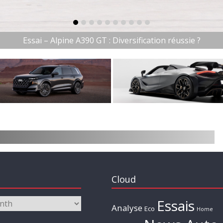
item-0
item-1
item-2
item-3
item-4
item-5
item-6
item-7
item-8
item-9
Essai – Alpine A390 GT : Diversification réussie ?
Cloud
Essais
Analyse
Eco
Home