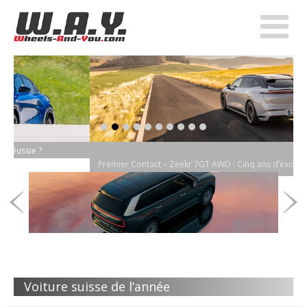
item-0
item-1
item-2
item-3
item-4
item-5
item-6
item-7
item-8
item-9
Premier Contact – Zeekr 7GT AWD : Cinq ans d’existence et déjà une
GT aboutie
Voiture suisse de l’année