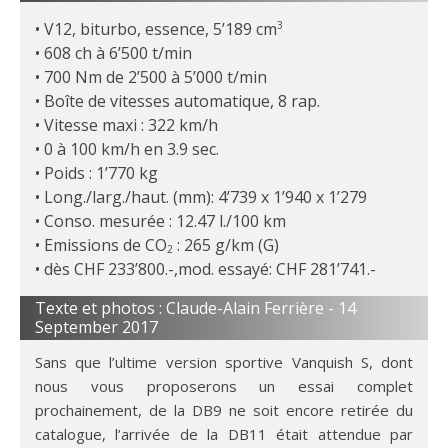
V12, biturbo, essence, 5’189 cm
3
608 ch à 6’500 t/min
700 Nm de 2’500 à 5’000 t/min
Boîte de vitesses automatique, 8 rap.
Vitesse maxi : 322 km/h
0 à 100 km/h en 3.9 sec.
Poids : 1’770 kg
Long./larg./haut. (mm): 4’739 x 1’940 x 1’279
Conso. mesurée : 12.47 l./100 km
Emissions de CO
: 265 g/km (G)
2
dès CHF 233’800.-,mod. essayé: CHF 281’741.-
Texte et photos : Claude-Alain Ferrière -
14
September 2017
Sans que l’ultime version sportive Vanquish S, dont
nous vous proposerons un essai complet
prochainement, de la DB9 ne soit encore retirée du
catalogue, l’arrivée de la DB11 était attendue par