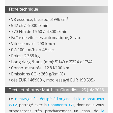
Fiche technique
V8 essence, biturbo, 3’996 cm
3
542 ch à 6’000 t/min
770 Nm de 1’960 à 4’500 t/min
Boîte de vitesses automatique, 8 rap.
Vitesse maxi : 290 km/h
0 à 100 km/h en 4.5 sec.
Poids : 2’388 kg
Long./larg./haut. (mm): 5’140 x 2’224 x 1’742
Conso. mesurée : 12.8 l/100 km
Emissions CO
: 260 g/km (G)
2
dès EUR 146’900.-, mod. essayé EUR 199’595.-
Texte et photos : Matthieu Giraudier -
25 July 2018
Le
Bentayga fut équipé à l’origine du le monstrueux
W12
, partagé avec la
Continental GT
, dont nous vous
proposerons très prochainement un essai de
la