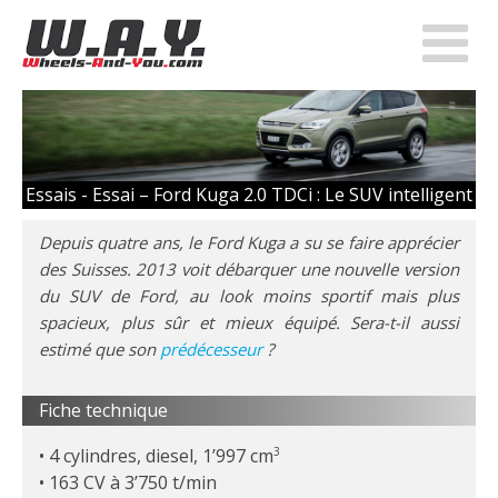
Essais -
Essai – Ford Kuga 2.0 TDCi : Le SUV intelligent
Depuis quatre ans, le Ford Kuga a su se faire apprécier
des Suisses. 2013 voit débarquer une nouvelle version
du SUV de Ford, au look moins sportif mais plus
spacieux, plus sûr et mieux équipé. Sera-t-il aussi
estimé que son
prédécesseur
?
Fiche technique
4 cylindres, diesel, 1’997 cm
3
163 CV à 3’750 t/min