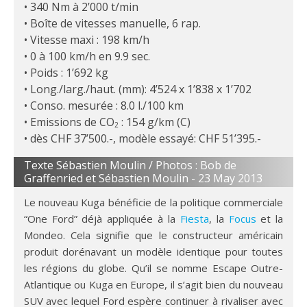
340 Nm à 2’000 t/min
Boîte de vitesses manuelle, 6 rap.
Vitesse maxi : 198 km/h
0 à 100 km/h en 9.9 sec.
Poids : 1’692 kg
Long./larg./haut. (mm): 4’524 x 1’838 x 1’702
Conso. mesurée : 8.0 l./100 km
Emissions de CO
: 154 g/km (C)
2
dès CHF 37’500.-, modèle essayé: CHF 51’395.-
Texte Sébastien Moulin / Photos : Bob de
Graffenried et Sébastien Moulin -
23 May 2013
Le nouveau Kuga bénéficie de la politique commerciale
“One Ford” déjà appliquée à la
Fiesta
, la
Focus
et la
Mondeo. Cela signifie que le constructeur américain
produit dorénavant un modèle identique pour toutes
les régions du globe. Qu’il se nomme Escape Outre-
Atlantique ou Kuga en Europe, il s’agit bien du nouveau
SUV avec lequel Ford espère continuer à rivaliser avec