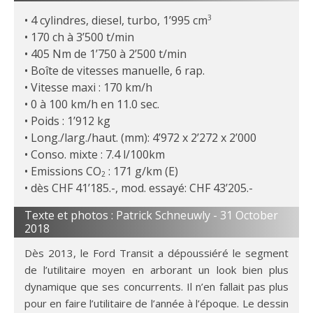
4 cylindres, diesel, turbo, 1’995 cm
3
170 ch à 3’500 t/min
405 Nm de 1’750 à 2’500 t/min
Boîte de vitesses manuelle, 6 rap.
Vitesse maxi : 170 km/h
0 à 100 km/h en 11.0 sec.
Poids : 1’912 kg
Long./larg./haut. (mm): 4’972 x 2’272 x 2’000
Conso. mixte : 7.4 l/100km
Emissions CO
: 171 g/km (E)
2
dès CHF 41’185.-, mod. essayé: CHF 43’205.-
Texte et photos : Patrick Schneuwly -
31 October
2018
Dès 2013, le Ford Transit a dépoussiéré le segment
de l’utilitaire moyen en arborant un look bien plus
dynamique que ses concurrents. Il n’en fallait pas plus
pour en faire l’utilitaire de l’année à l’époque. Le dessin